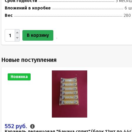
Срок годности
3 месяц
Вложений в коробке
6 ш
Вес
280 
В корзину
Новые поступления
Новинка
552 руб.
Карамель леденцовая "Банана сплит",(блок 12шт по 44г