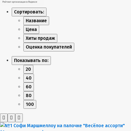
Сортировать:
Название
Цена
Хиты продаж
Оценка покупателей
Показывать по:
20
40
60
80
100