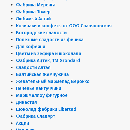
Фабрика Меренга
Фабрика Томер
Любимый Алтай
Козинаки и конфеты от ООО Славяновская
Богородские сладости
Полезные сладости из финика
Для кофейни
Цветы из зефира и шоколада
Фабрика Ацтек, ТМ Grondard
Сладости Алтая
Балтийская Жемчужина
Жевательный мармелад Верокко
Печенье Кантуччини
Маршмеллоу фигурное
Династия
Шоколад фабрики Libertad
Фабрика СладАрт
Акции