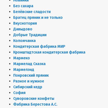
Новинки
Без сахара
Белёвские сладости
Братец пряник и не только
Вкуснотория
Давыдово
Добрые Традиции
Коломчанка
Кондитерская фабрика МИР
Кронштадтская кондитерская фабрика
Мармеко
Мармелад Сказка
Мармелэнд
Покровский пряник
Разное и нужное
Сибирский кедр
София
Суворовские конфеты
Фабрика Берестова А.С.