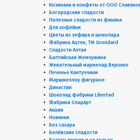
Козинаки и конфеты от ООО Славяно
Богородские сладости
Полезные сладости из финика
Для кофейни
Цветы из зефира и шоколада
Фабрика Ацтек, ТМ Grondard
Сладости Алтая
Балтийская Жемчужина
Жевательный мармелад Верокко
Печенье Кантуччини
Маршмеллоу фигурное
Династия
Шоколад фабрики Libertad
Фабрика СладАрт
Акции
Новинки
Без сахара
Белёвские сладости
Братец пряник и не только