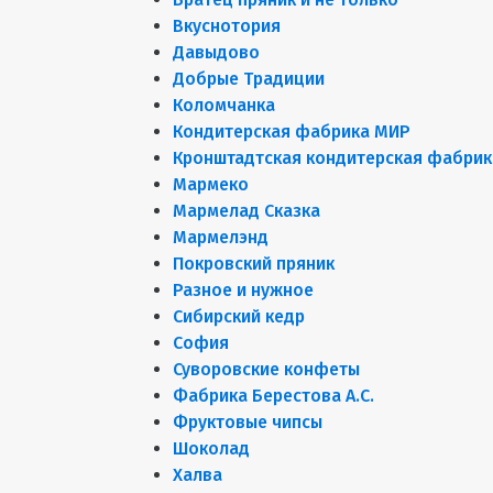
Вкуснотория
Давыдово
Добрые Традиции
Коломчанка
Кондитерская фабрика МИР
Кронштадтская кондитерская фабрик
Мармеко
Мармелад Сказка
Мармелэнд
Покровский пряник
Разное и нужное
Сибирский кедр
София
Суворовские конфеты
Фабрика Берестова А.С.
Фруктовые чипсы
Шоколад
Халва