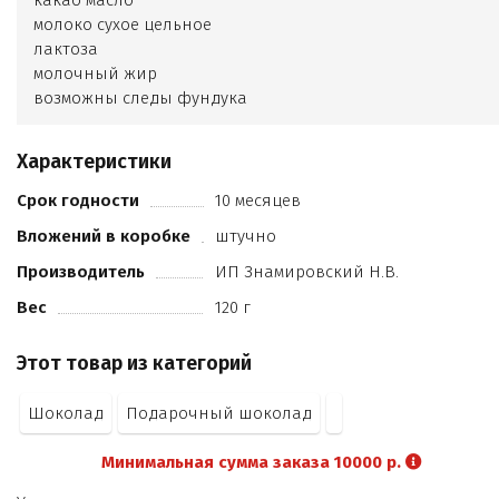
какао масло
молоко сухое цельное
лактоза
молочный жир
возможны следы фундука
кешью
арахиса
Характеристики
какао продуктов не менее 28%
кандурин
Срок годности
10 месяцев
шоколадно-ореховая паста
Вложений в коробке
штучно
пищевой краситель.
Производитель
ИП Знамировский Н.В.
Вес
120 г
Этот товар из категорий
Шоколад
Подарочный шоколад
Минимальная сумма заказа 10000 р.