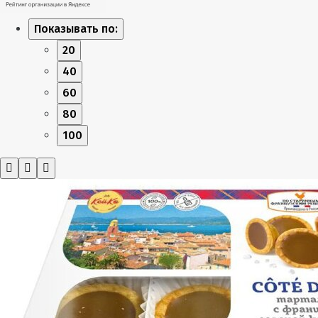
Показывать по:
20
40
60
80
100