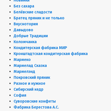
Новинки
Без сахара
Белёвские сладости
Братец пряник и не только
Вкуснотория
Давыдово
Добрые Традиции
Коломчанка
Кондитерская фабрика МИР
Кронштадтская кондитерская фабрика
Мармеко
Мармелад Сказка
Мармелэнд
Покровский пряник
Разное и нужное
Сибирский кедр
София
Суворовские конфеты
Фабрика Берестова А.С.