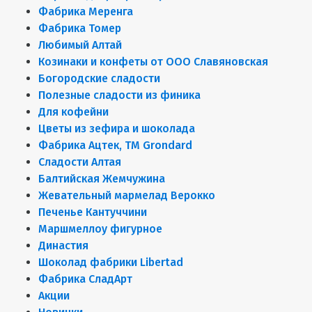
Фабрика Меренга
Фабрика Томер
Любимый Алтай
Козинаки и конфеты от ООО Славяновская
Богородские сладости
Полезные сладости из финика
Для кофейни
Цветы из зефира и шоколада
Фабрика Ацтек, ТМ Grondard
Сладости Алтая
Балтийская Жемчужина
Жевательный мармелад Верокко
Печенье Кантуччини
Маршмеллоу фигурное
Династия
Шоколад фабрики Libertad
Фабрика СладАрт
Акции