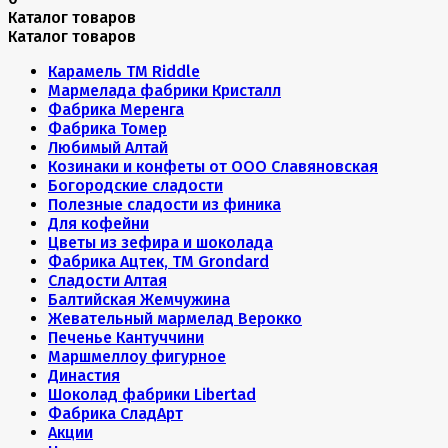
Каталог товаров
Каталог товаров
Карамель ТМ Riddle
Мармелада фабрики Кристалл
Фабрика Меренга
Фабрика Томер
Любимый Алтай
Козинаки и конфеты от ООО Славяновская
Богородские сладости
Полезные сладости из финика
Для кофейни
Цветы из зефира и шоколада
Фабрика Ацтек, ТМ Grondard
Сладости Алтая
Балтийская Жемчужина
Жевательный мармелад Верокко
Печенье Кантуччини
Маршмеллоу фигурное
Династия
Шоколад фабрики Libertad
Фабрика СладАрт
Акции