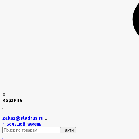
0
Корзина
zakaz@sladrus.ru
г.
Большой Камень
Найти