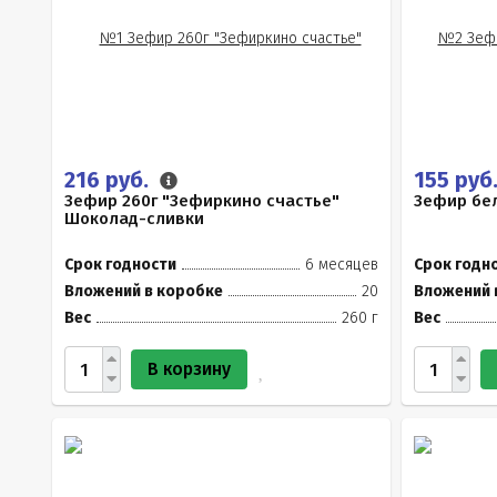
216 руб.
155 руб
Зефир 260г "Зефиркино счастье"
Зефир бел
Шоколад-сливки
Срок годности
6 месяцев
Срок годн
Вложений в коробке
20
Вложений 
Вес
260 г
Вес
В корзину