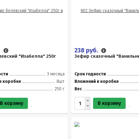
.
238 руб.
евский "Изабелла" 250г
Зефир сказочный "Ванильны
ости
3 месяца
Срок годности
в коробке
8шт
Вложений в коробке
250 г
Вес
В корзину
В корзину