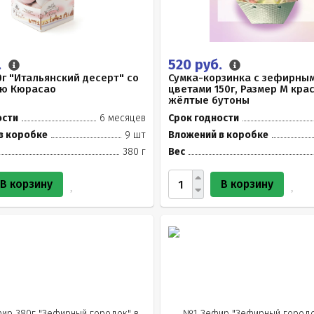
.
520 руб.
г "Итальянский десерт" со
Сумка-корзинка с зефирны
лю Кюрасао
цветами 150г, Размер М кра
жёлтые бутоны
ости
6 месяцев
Срок годности
в коробке
9 шт
Вложений в коробке
380 г
Вес
В корзину
В корзину