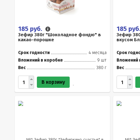
185 руб.
185 руб
Зефир 380г "Шоколадное фондю" в
Зефир 380
какао-порошке
вкусом Б
Срок годности
4 месяца
Срок годн
Вложений в коробке
9 шт
Вложений 
Вес
380 г
Вес
В корзину