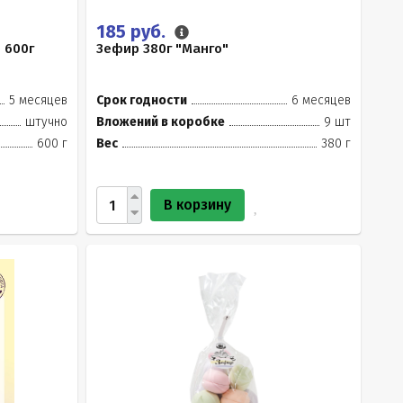
185 руб.
 600г
Зефир 380г "Манго"
5 месяцев
Срок годности
6 месяцев
штучно
Вложений в коробке
9 шт
600 г
Вес
380 г
В корзину