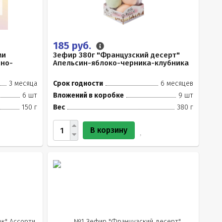
185 руб.
ми
Зефир 380г "Французский десерт"
сно-
Апельсин-яблоко-черника-клубника
3 месяца
Срок годности
6 месяцев
6 шт
Вложений в коробке
9 шт
150 г
Вес
380 г
В корзину