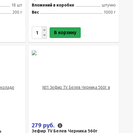
18 шт
Вложений в коробке
штучно
200 г
Вес
1000 г
В корзину
279 руб.
Зефир TV Белев Черника 560г
е