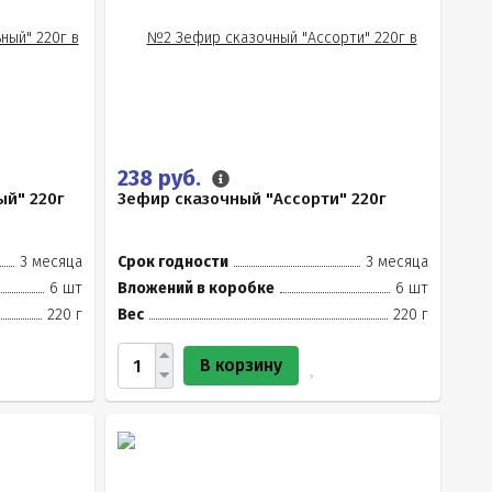
238 руб.
й" 220г
Зефир сказочный "Ассорти" 220г
3 месяца
Срок годности
3 месяца
6 шт
Вложений в коробке
6 шт
220 г
Вес
220 г
В корзину