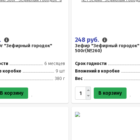
.
248 руб.
0г "Зефирный городок"
Зефир "Зефирный городок"
500г(№260)
ости
6 месяцев
Срок годности
в коробке
9 шт
Вложений в коробке
380 г
Вес
В корзину
В корзину