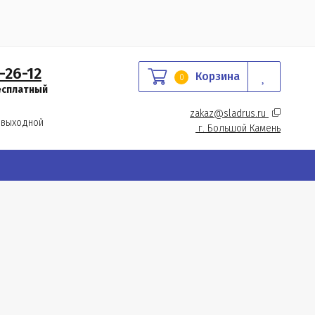
-26-12
Корзина
0
есплатный
zakaz@sladrus.ru 
 выходной
г.
 Большой Камень