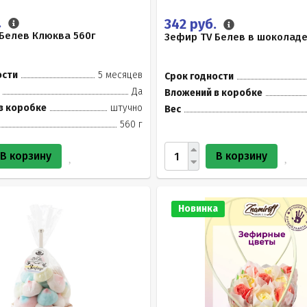
.
342 руб.
Белев Клюква 560г
Зефир TV Белев в шоколаде
ости
5 месяцев
Срок годности
Да
Вложений в коробке
в коробке
штучно
Вес
560 г
В корзину
В корзину
Новинка