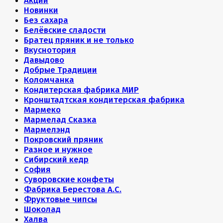
Акции
Новинки
Без сахара
Белёвские сладости
Братец пряник и не только
Вкуснотория
Давыдово
Добрые Традиции
Коломчанка
Кондитерская фабрика МИР
Кронштадтская кондитерская фабрика
Мармеко
Мармелад Сказка
Мармелэнд
Покровский пряник
Разное и нужное
Сибирский кедр
София
Суворовские конфеты
Фабрика Берестова А.С.
Фруктовые чипсы
Шоколад
Халва