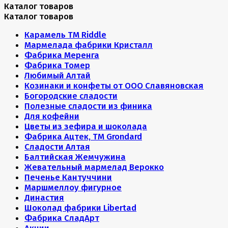
Каталог товаров
Каталог товаров
Карамель ТМ Riddle
Мармелада фабрики Кристалл
Фабрика Меренга
Фабрика Томер
Любимый Алтай
Козинаки и конфеты от ООО Славяновская
Богородские сладости
Полезные сладости из финика
Для кофейни
Цветы из зефира и шоколада
Фабрика Ацтек, ТМ Grondard
Сладости Алтая
Балтийская Жемчужина
Жевательный мармелад Верокко
Печенье Кантуччини
Маршмеллоу фигурное
Династия
Шоколад фабрики Libertad
Фабрика СладАрт