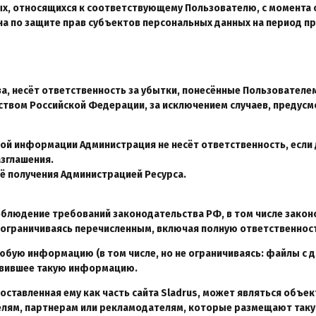
х, относящихся к соответствующему Пользователю, с момента о
а по защите прав субъектов персональных данных на период пр
тва, несёт ответственность за убытки, понесённые Пользовател
твом Российской Федерации, за исключением случаев, предусмотре
ьной информации Администрация не несёт ответственность, есл
азглашения.
её получения Администрацией Ресурса.
облюдение требований законодательства РФ, в том числе законо
е ограничиваясь перечисленным, включая полную ответственнос
юбую информацию (в том числе, но не ограничиваясь: файлы с да
ставившее такую информацию.
оставленная ему как часть сайта Sladrus, может являться объе
лям, партнерам или рекламодателям, которые размещают таку