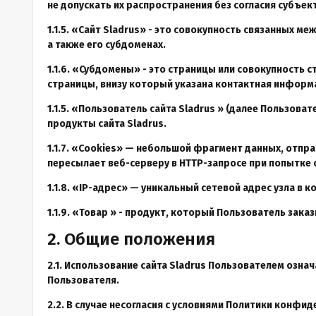
не допускать их распространения без согласия субъек
1.1.5. «Сайт
Sladrus
» - это совокупность связанных ме
а также его субдоменах.
1.1.6. «Субдомены» - это страницы или совокупность 
страницы, внизу который указана контактная инфор
1.1.5. «Пользователь сайта
Sladrus
» (далее Пользовате
продукты сайта
Sladrus
.
1.1.7. «Cookies» — небольшой фрагмент данных, отпр
пересылает веб-серверу в HTTP-запросе при попытке
1.1.8. «IP-адрес» — уникальный сетевой адрес узла в 
1.1.9. «Товар » - продукт, который Пользователь зака
2. Общие положения
2.1. Использование сайта Sladrus Пользователем озн
Пользователя.
2.2. В случае несогласия с условиями Политики конфи