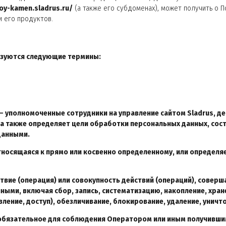
hoy-kamen.sladrus.ru/
(а также его субдоменах), может получить о П
и его продуктов.
ьзуются следующие термины:
 – уполномоченные сотрудники на управление сайтом
Sladrus
, д
 а также определяет цели обработки персональных данных, сос
данными.
тносящаяся к прямо или косвенно определенному, или определ
ствие (операция) или совокупность действий (операций), совер
ными, включая сбор, запись, систематизацию, накопление, хране
вление, доступ), обезличивание, блокирование, удаление, унич
 обязательное для соблюдения Оператором или иным получивш