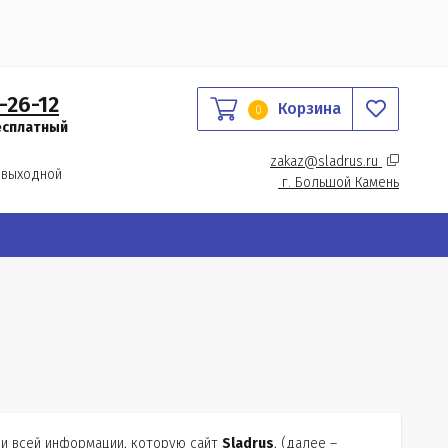
-26-12
Корзина
0
есплатный
zakaz@sladrus.ru 
 выходной
г.
 Большой Камень
ии всей информации, которую сайт
Sladrus
, (далее –