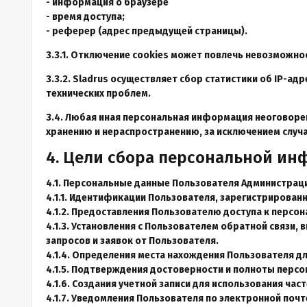
- информация о браузере
- время доступа;
- реферер (адрес предыдущей страницы).
3.3.1. Отключение cookies может повлечь невозможнос
3.3.2. Sladrus осуществляет сбор статистики об IP-а
технических проблем.
3.4. Любая иная персональная информация неоговоре
хранению и нераспространению, за исключением случае
4. Цели сбора персональной ин
4.1. Персональные данные Пользователя Администраци
4.1.1. Идентификации Пользователя, зарегистрированн
4.1.2. Предоставления Пользователю доступа к персо
4.1.3. Установления с Пользователем обратной связи,
запросов и заявок от Пользователя.
4.1.4. Определения места нахождения Пользователя 
4.1.5. Подтверждения достоверности и полноты перс
4.1.6. Создания учетной записи для использования част
4.1.7. Уведомления Пользователя по электронной почт