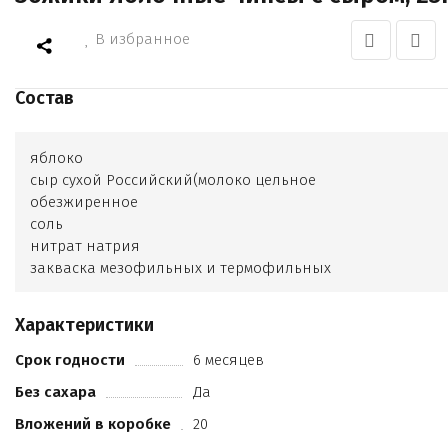
В избранное
Состав
яблоко
сыр сухой Российский(молоко цельное
обезжиренное
соль
нитрат натрия
закваска мезофильных и термофильных
молочнокислых микроорганизмов
молокосвертывающий фермент животного
Характеристики
происхождения
эмульгатор)
Срок годности
6 месяцев
Без сахара
Да
Вложений в коробке
20