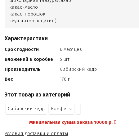
шоколадная глазурь(сахар
какао-масло
какао-порошок
эмульгатор лецитин)
молоко сухое цельное
патока
Характеристики
ядро миндаля
молоко сухое обезжиренное
Срок годности
6 месяцев
клюква вяленая
Вложений в коробке
5 шт
пастила облепиховая (пюре яблочное
ягоды облепихи)
Производитель
Сибирский кедр
малина сублимационной сушки
Вес
170 г
лецитин (эмульгатор)
ванилин (ароматизатор).
Этот товар из категорий
Сибирский кедр
Конфеты
Минимальная сумма заказа 10000 р.
Условия доставки и оплаты