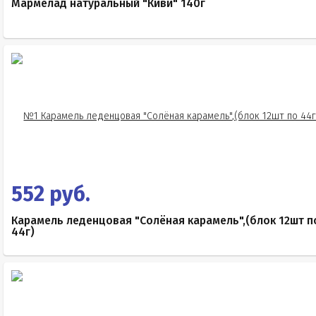
Мармелад натуральный "Киви" 140г
552 руб.
Карамель леденцовая "Солёная карамель",(блок 12шт п
44г)