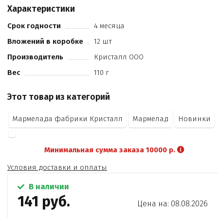
цитрат натрия
Характеристики
вермут
вино игристое
Срок годности
4 месяца
виски
Вложений в коробке
12 шт
текила
ароматизатор натуральный
Производитель
Кристалл ООО
Вес
110 г
Этот товар из категорий
Мармелада фабрики Кристалл
Мармелад
Новинки
Минимальная сумма заказа 10000 р.
Условия доставки и оплаты
В наличии
141 руб.
Цена на: 08.08.2026