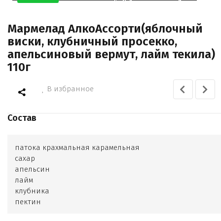
Мармелад АлкоАссорти(яблочный
виски, клубничный просекко,
апельсиновый вермут, лайм текила)
110г
В избранное
Состав
патока крахмальная карамельная
сахар
апельсин
лайм
клубника
пектин
лимонная кислота